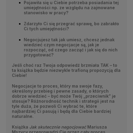
Pojawiła się u Ciebie potrzeba posiadania tej
umiejętności np. ze względu na zajmowane
stanowisko w pracy?
Zdarzyło Ci się przegrać sprawę, bo zabrakło
Ci tych umiejętności?
Negocjujesz tak jak umiesz, chcesz jednak
wiedzieć czym negocjacje są, jak je
rozpocząć, od czego zacząć i jak się do nich
przygotować?
Jeśli choć raz Twoja odpowiedź brzmiała TAK – to
ta książka będzie niezwykle trafioną propozycją dla
Ciebie!
Negocjacje to proces, który ma swoje fazy,
określony przebieg i pewne zasady, o których
dobrze wiedzieć – być może Twój „przeciwnik” je
stosuje? Różnorodność technik i strategii jest na
tyle duża, że pozwoli Ci wybrać te, które
najbardziej Ci pasują i będą dla Ciebie bardziej
naturalne.
Książka
Jak skutecznie negocjować
Mariusza
Mszycy przeprowadzi Cię przez cały proces