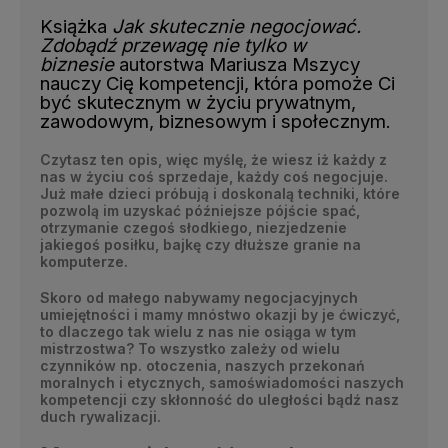
Książka
Jak skutecznie negocjować.
Zdobądź przewagę nie tylko w
biznesie
autorstwa Mariusza Mszycy
nauczy Cię kompetencji, która pomoże Ci
być skutecznym w życiu prywatnym,
zawodowym, biznesowym i społecznym.
Czytasz ten opis, więc myślę, że wiesz iż każdy z
nas w życiu coś sprzedaje, każdy coś negocjuje.
Już małe dzieci próbują i doskonalą techniki, które
pozwolą im uzyskać późniejsze pójście spać,
otrzymanie czegoś słodkiego, niezjedzenie
jakiegoś posiłku, bajkę czy dłuższe granie na
komputerze.
Skoro od małego nabywamy negocjacyjnych
umiejętności i mamy mnóstwo okazji by je ćwiczyć,
to
dlaczego tak wielu z nas nie osiąga w tym
mistrzostwa?
To wszystko zależy od wielu
czynników np. otoczenia, naszych przekonań
moralnych i etycznych, samoświadomości naszych
kompetencji czy skłonność do uległości bądź nasz
duch rywalizacji.