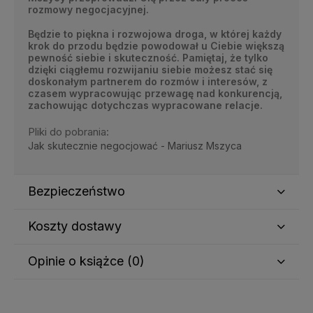
rozmowy negocjacyjnej.
Będzie to piękna i rozwojowa droga, w której każdy
krok do przodu będzie powodował u Ciebie większą
pewność siebie i skuteczność. Pamiętaj, że tylko
dzięki ciągłemu rozwijaniu siebie możesz stać się
doskonałym partnerem do rozmów i interesów, z
czasem wypracowując przewagę nad konkurencją,
zachowując dotychczas wypracowane relacje.
Pliki do pobrania:
Jak skutecznie negocjować - Mariusz Mszyca
Bezpieczeństwo
Koszty dostawy
Producent
RBC International Sp. z o.o. Sp. komandytowa
Opinie o książce (0)
Kraj wysyłki:
Górnych Wałów 21
44-100 Gliwice, Polska
Wyświetlane są wszystkie opinie (pozytywne i
kontakt@rowinskabusinesscoaching.com