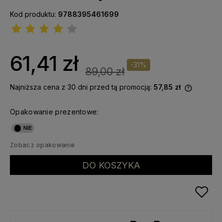
Kod produktu:
9788395461699
61,41 zł
-31%
89,00 zł
Najniższa cena z 30 dni przed tą promocją:
57,85 zł
Jeżeli p
krócej n
Opakowanie prezentowe:
najniższ
produkt 
Zobacz opakowanie
DO KOSZYKA