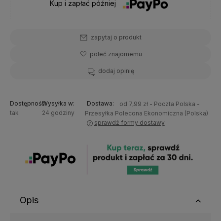
Kup i zapłać później
zapytaj o produkt
poleć znajomemu
dodaj opinię
Dostępność:
Wysyłka w:
Dostawa:
od 7,99 zł
- Poczta Polska -
tak
24 godziny
Przesyłka Polecona Ekonomiczna
(Polska)
sprawdź formy dostawy
Wysyłamy tego samego dnia gdy kupisz do 11:30
Opis