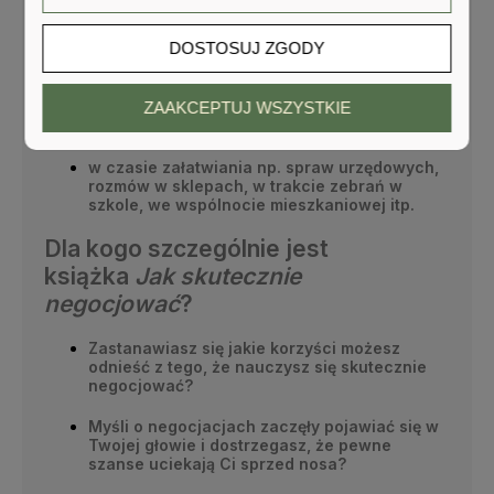
gdy będzie Ci zależało na wynegocjowaniu
np. podwyżki w pracy, doposażenia
DOSTOSUJ ZGODY
stanowiska, zmiany zakresu obowiązku,
rozmawiając z klientami i kontrahentami, aby
ZAAKCEPTUJ WSZYSTKIE
odnosić sukces w rozmowach i utrzymywać
nadal dobre relacje,
w czasie załatwiania np. spraw urzędowych,
rozmów w sklepach, w trakcie zebrań w
szkole, we wspólnocie mieszkaniowej itp.
Dla kogo szczególnie jest
książka
Jak skutecznie
negocjować
?
Zastanawiasz się jakie korzyści możesz
odnieść z tego, że nauczysz się skutecznie
negocjować?
Myśli o negocjacjach zaczęły pojawiać się w
Twojej głowie i dostrzegasz, że pewne
szanse uciekają Ci sprzed nosa?