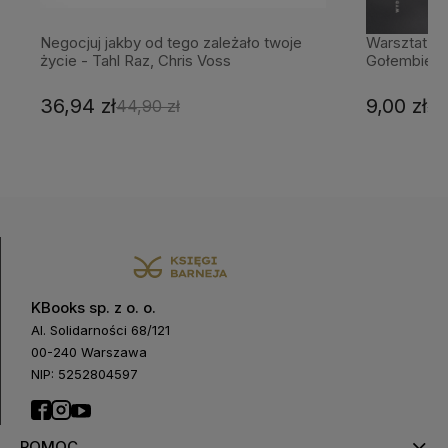
Negocjuj jakby od tego zależało twoje
Warsztat N
życie - Tahl Raz, Chris Voss
Gołembiew
36,94 zł
9,00 zł
44,90 zł
24
KBooks sp. z o. o.
Al. Solidarności 68/121
00-240 Warszawa
NIP: 5252804597
POMOC