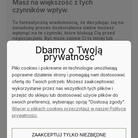
Masz na większość z tych
czynników wpływ.
To fantastyczną wiadomością, że decydując się na
świadomy proces doskonalenia siebie możesz
wpłynąć na te czynniki, które blokują Cię przed
negocjacjami. Być może zajmie Ci to mniej lub
więcej czasu, na pewno jednak efekty, które
Dbamy o Twoją
zobaczysz będą warte wykonanej pracy.
prywatność
Ta książka jest dla Ciebie
niezależnie od tego czy
masz swoją działalność biznesową czy jej nie
Pliki cookies i pokrewne im technologie umożliwiają
prowadzisz. Nauczenie się negocjacji poza
poprawne działanie strony i pomagają nam dostosować
biznesem przyda Ci się w życiu rodzinnym,
społecznym i zawodowym:
ofertę do Twoich potrzeb. Możesz zaakceptować
wykorzystanie przez nas wszystkich tych plików i
podczas rozmów małżeńskich lub
przejść do sklepu lub dostosować użycie plików do
partnerskich,
swoich preferencji, wybierając opcję "Dostosuj zgody".
przy rozmowach z dziećmi,
Więcej o plikach cookies przeczytasz w naszej Polityce
prywatności.
w trakcie procesu kupna/sprzedaży,
szczególnie bardziej wartościowych rzeczy
jak auto czy nieruchomość,
ZAAKCEPTUJ TYLKO NIEZBĘDNE