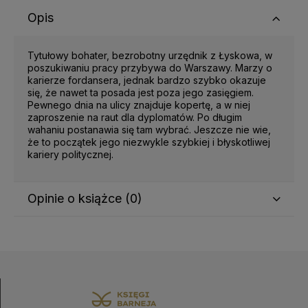
Opis
Tytułowy bohater, bezrobotny urzędnik z Łyskowa, w
poszukiwaniu pracy przybywa do Warszawy. Marzy o
karierze fordansera, jednak bardzo szybko okazuje
się, że nawet ta posada jest poza jego zasięgiem.
Pewnego dnia na ulicy znajduje kopertę, a w niej
zaproszenie na raut dla dyplomatów. Po długim
wahaniu postanawia się tam wybrać. Jeszcze nie wie,
że to początek jego niezwykle szybkiej i błyskotliwej
kariery politycznej.
Opinie o książce (0)
Wyświetlane są wszystkie opinie (pozytywne i
negatywne). Nie weryfikujemy, czy pochodzą one od
klientów, którzy kupili dany produkt.
Imię lub pseudonim: