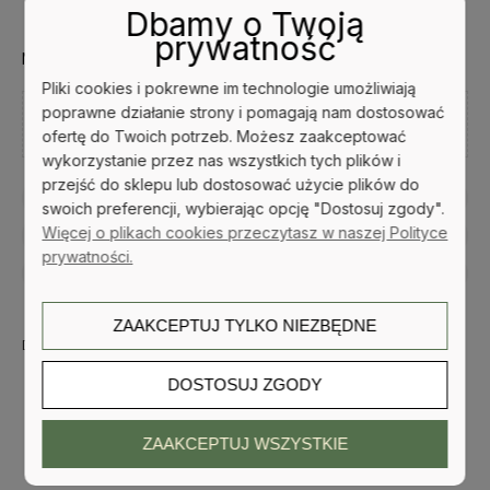
2,70 zł
-10%
Dbamy o Twoją
3,00 zł
prywatność
Najniższa cena z 30 dni przed tą promocją:
3,00 zł
Jeżeli pr
Pliki cookies i pokrewne im technologie umożliwiają
krócej ni
poprawne działanie strony i pomagają nam dostosować
Kup i zapłać później
najniższ
ofertę do Twoich potrzeb. Możesz zaakceptować
produkt p
wykorzystanie przez nas wszystkich tych plików i
przejść do sklepu lub dostosować użycie plików do
zapytaj o produkt
swoich preferencji, wybierając opcję "Dostosuj zgody".
Więcej o plikach cookies przeczytasz w naszej Polityce
poleć znajomemu
prywatności.
dodaj opinię
ZAAKCEPTUJ TYLKO NIEZBĘDNE
Dostępność:
wycofany z oferty
DOSTOSUJ ZGODY
ZAAKCEPTUJ WSZYSTKIE