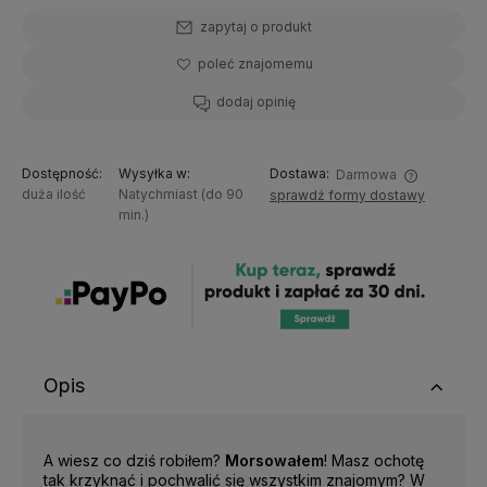
zapytaj o produkt
poleć znajomemu
dodaj opinię
Dostępność:
Wysyłka w:
Dostawa:
Darmowa
duża ilość
Natychmiast (do 90
sprawdź formy dostawy
Wysyłamy tego samego dnia gdy kupisz do 11:30
min.)
Opis
A wiesz co dziś robiłem?
Morsowałem
! Masz ochotę
tak krzyknąć i pochwalić się wszystkim znajomym? W