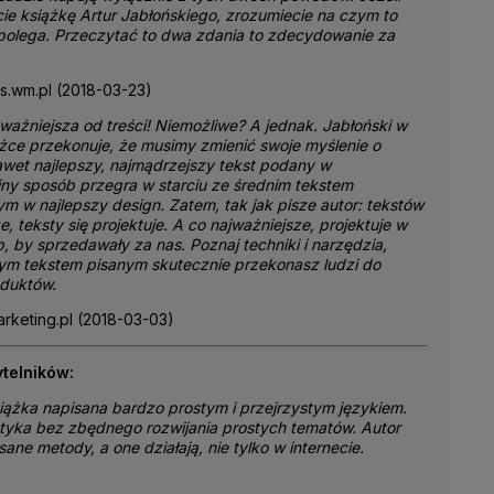
ie książkę Artur Jabłońskiego, zrozumiecie na czym to
polega. Przeczytać to dwa zdania to zdecydowanie za
s.wm.pl (2018-03-23)
 ważniejsza od treści! Niemożliwe? A jednak. Jabłoński w
ążce przekonuje, że musimy zmienić swoje myślenie o
awet najlepszy, najmądrzejszy tekst podany w
jny sposób przegra w starciu ze średnim tekstem
 w najlepszy design. Zatem, tak jak pisze autor: tekstów
ze, teksty się projektuje. A co najważniejsze, projektuje w
b, by sprzedawały za nas. Poznaj techniki i narzędzia,
rym tekstem pisanym skutecznie przekonasz ludzi do
oduktów.
keting.pl (2018-03-03)
ytelników:
iążka napisana bardzo prostym i przejrzystym językiem.
yka bez zbędnego rozwijania prostych tematów. Autor
sane metody, a one działają, nie tylko w internecie.