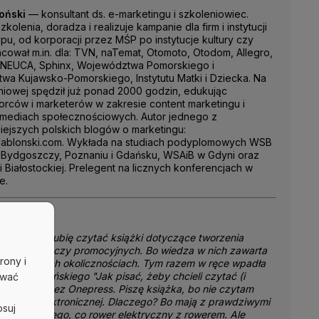
oński
— konsultant ds. e-marketingu i szkoleniowiec.
kolenia, doradza i realizuje kampanie dla firm i instytucji
pu, od korporacji przez MŚP po instytucje kultury czy
acował m.in. dla: TVN, naTemat, Otomoto, Otodom, Allegro,
NEUCA, Sphinx, Województwa Pomorskiego i
a Kujawsko-Pomorskiego, Instytutu Matki i Dziecka. Na
eniowej spędził już ponad 2000 godzin, edukując
orców i marketerów w zakresie content marketingu i
 mediach społecznościowych. Autor jednego z
iejszych polskich blogów o marketingu:
Jablonski.com. Wykłada na studiach podyplomowych WSB
 Bydgoszczy, Poznaniu i Gdańsku, WSAiB w Gdyni oraz
ki Białostockiej. Prelegent na licznych konferencjach w
e.
 bicia, że lubię czytać książki dotyczące tworzenia
eklamowych czy promocyjnych. Bo wiedza w nich zawarta
rony i
ię w każdych okolicznościach. Tym razem w ręce wpadła
Artur Jabłońskiego "Jak pisać, żeby chcieli czytać (i
ować
ydana przez Onepress. Piszę książka, bo nie czytam
w wersji elektronicznej. Dlaczego? Bo mają z prawdziwymi
osuj
tyle wspólnego, co rower elektryczny z rowerem. Ale