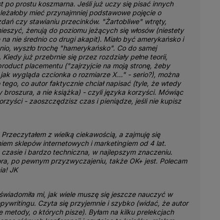
t po prostu koszmarna. Jeśli już uczy się pisać innych
należałoby mieć przynajmniej podstawowe pojęcie o
 zdań czy stawianiu przecinków. "Żartobliwe" wtręty,
ieszyć, żenują do poziomu jeżących się włosów (niestety
ę na nie średnio co drugi akapit). Miało być amerykańsko i
io, wyszło trochę "hamerykańsko". Co do samej
 Kiedy już przebrnie się przez rozdziały pełne teorii,
product placementu ("zajrzyjcie na moją stronę, żeby
jak wygląda czcionka o rozmiarze X..." - serio?), można
 tego, co autor faktycznie chciał napisać (tyle, że wtedy
 broszura, a nie książka) - czyli języka korzyści. Mówiąc
rzyści - zaoszczędzisz czas i pieniądze, jeśli nie kupisz
! Przeczytałem z wielką ciekawością, a zajmuję się
em sklepów internetowych i marketingiem od 4 lat.
 czasie i bardzo techniczna, w najlepszym znaczeniu.
ra, po pewnym przyzwyczajeniu, także OK+ jest. Polecam
a! JK
świadomiła mi, jak wiele muszę się jeszcze nauczyć w
pywritingu. Czyta się przyjemnie i szybko (widać, że autor
e metody, o których pisze). Byłam na kilku prelekcjach