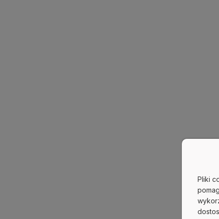
Pliki 
pomag
wykorz
dostos