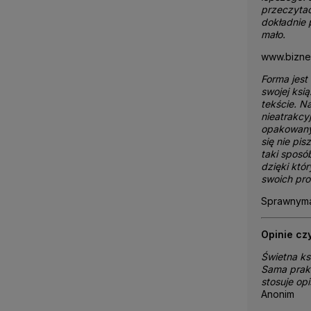
przeczytac
dokładnie 
mało.
www.bizne
Forma jest
swojej ksi
tekście. N
nieatrakcy
opakowanym
się nie pis
taki sposó
dzięki któ
swoich pr
Sprawnymar
Opinie cz
Świetna ks
Sama prakt
stosuje opi
Anonim