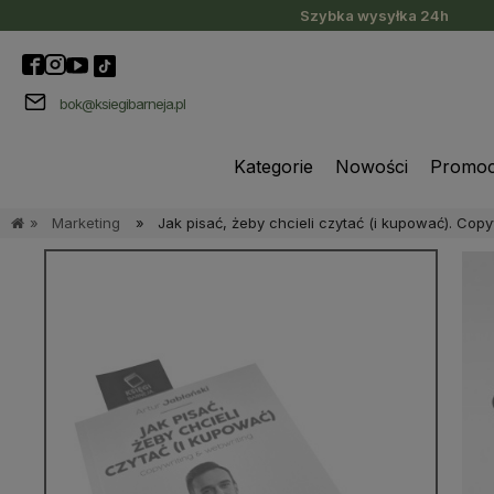
Szybka wysyłka 24h
bok@ksiegibarneja.pl
Kategorie
Nowości
Promoc
»
Marketing
»
Jak pisać, żeby chcieli czytać (i kupować). Copy