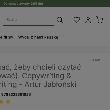
Darmowe zwroty 365 dni
ne firmy
Wydaj z nami książkę
Helion
sać, żeby chcieli czytać
ować). Copywriting &
ting - Artur Jabłoński
:
9788328391826