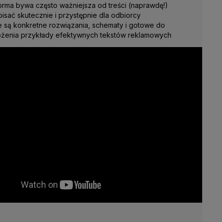
orma bywa często ważniejsza od treści (naprawdę!)
pisać skutecznie i przystępnie dla odbiorcy
e są konkretne rozwiązania, schematy i gotowe do
żenia przykłady efektywnych tekstów reklamowych