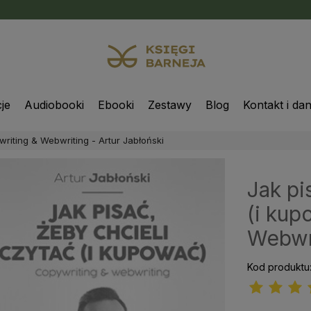
je
Audiobooki
Ebooki
Zestawy
Blog
Kontakt i da
writing & Webwriting - Artur Jabłoński
Jak pi
(i kup
Webwri
Kod produktu