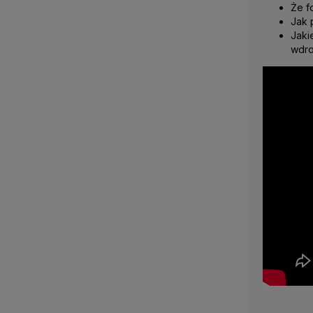
Że f
Jak 
Jaki
wdro