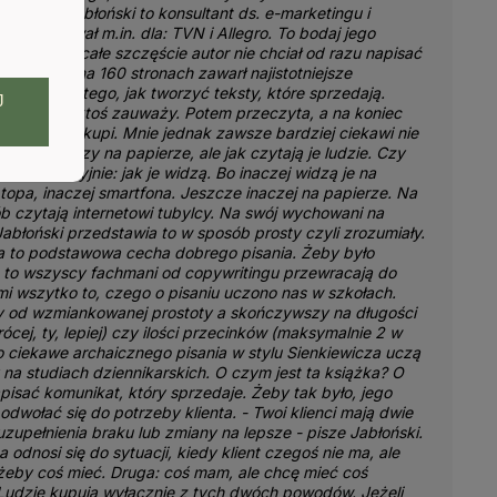
to. Artur Jabłoński to konsultant ds. e-marketingu i
ec. Pracował m.in. dla: TVN i Allegro. To bodaj jego
siążka. Na całe szczęście autor nie chciał od razu napisać
a. Dlatego na 160 stronach zawarł najistotniejsze
 dotyczące tego, jak tworzyć teksty, które sprzedają.
J
re najpierw ktoś zauważy. Potem przeczyta, a na koniec
ływem coś kupi. Mnie jednak zawsze bardziej ciekawi nie
ać w necie czy na papierze, ale jak czytają je ludzie. Czy
ej precyzyjnie: jak je widzą. Bo inaczej widzą je na
ptopa, inaczej smartfona. Jeszcze inaczej na papierze. Na
b czytają internetowi tubylcy. Na swój wychowani na
Jabłoński przedstawia to w sposób prosty czyli zrozumiały.
a to podstawowa cecha dobrego pisania. Żeby było
, to wszyscy fachmani od copywritingu przewracają do
i wszytko to, czego o pisaniu uczono nas w szkołach.
 od wzmiankowanej prostoty a skończywszy na długości
ócej, ty, lepiej) czy ilości przecinków (maksymalnie 2 w
o ciekawe archaicznego pisania w stylu Sienkiewicza uczą
y na studiach dziennikarskich. O czym jest ta książka? O
apisać komunikat, który sprzedaje. Żeby tak było, jego
odwołać się do potrzeby klienta. - Twoi klienci mają dwie
uzupełnienia braku lub zmiany na lepsze - pisze Jabłoński.
 odnosi się do sytuacji, kiedy klient czegoś nie ma, ale
żeby coś mieć. Druga: coś mam, ale chcę mieć coś
Ludzie kupują wyłącznie z tych dwóch powodów. Jeżeli