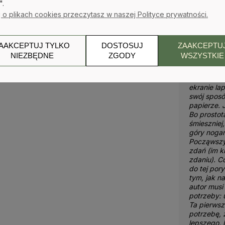
".
mniejsza o 
 o plikach cookies przeczytasz w naszej Polityce prywatności.
szkoleniowi
pierwsza k
dzieła życi
informacje
AAKCEPTUJ TYLKO
DOSTOSUJ
ZAAKCEPTU
Takie, któ
NIEZBĘDNE
ZGODY
WSZYSTKIE
pod ich wp
to, jak pis
może bardzi
ekranie la
swój sposó
papierze. 
Bo prostot
śmieszniej
góry nogam
Począwszy
zdań (im kr
zdaniu). C
do tej por
tym, jak n
autor musi 
potrzeby: 
Ta pierwsza
potrzebę, 
lepszego. 