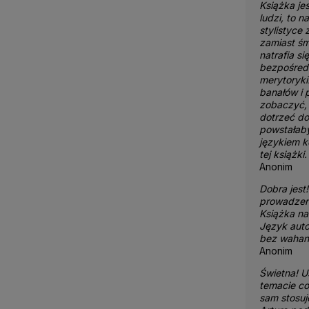
Książka jes
ludzi, to 
stylistyce
zamiast śm
natrafia si
bezpośredn
merytoryki.
banałów i 
zobaczyć, 
dotrzeć do
powstałaby
językiem ko
tej książki.
Anonim
Dobra jest
prowadzeni
Książka na
Język auto
bez wahani
Anonim
Świetna! U
temacie co
sam stosuj