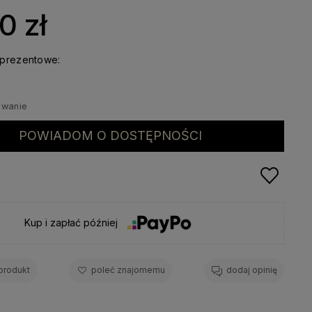
0 zł
prezentowe:
owanie
POWIADOM O DOSTĘPNOŚCI
Kup i zapłać później
 produkt
poleć znajomemu
dodaj opinię