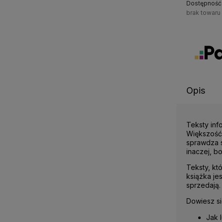
Dostępność
brak towaru
Opis
Teksty inf
Większość 
sprawdza s
inaczej, b
Teksty, któ
książka je
sprzedają.
Dowiesz się
Jak 