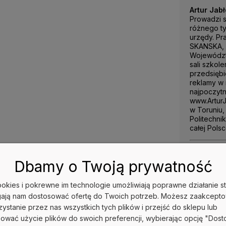
Artur Jabł
Prowadzi sz
różnego ty
urzędy. Pr
SKANSKA, 
Województw
sali szkol
przedsiębi
reklamy w
najpoczytn
www.Artur
w Toruniu,
Politechni
całej Polsc
Recenzje:
Dbamy o Twoją prywatność
Powiem bez
tekstów r
cookies i pokrewne im technologie umożliwiają poprawne działanie st
przydaje s
mi książka 
ają nam dostosować ofertę do Twoich potrzeb. Możesz zaakcept
kupować) w
ystanie przez nas wszystkich tych plików i przejść do sklepu lub
"książek" 
ować użycie plików do swoich preferencji, wybierając opcję "Dost
książkami 