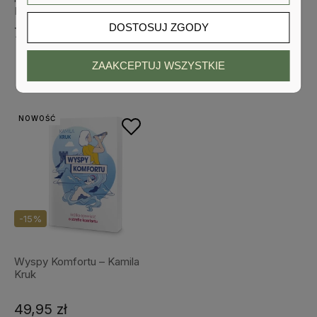
Parrish
Dispenza
DOSTOSUJ ZGODY
79,99 zł
82,73 zł
119,90 zł
Cena regularna:
77,94 zł
Najniższa cena:
ZAAKCEPTUJ WSZYSTKIE
NOWOŚĆ
-15%
Wyspy Komfortu – Kamila
Kruk
49,95 zł