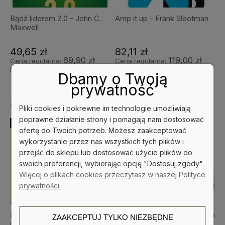
Bądź liderem 2.0 - John C.
Amp it up - Frank Slootman
Maxwell
49,65 zł
82,11 zł
69,90 zł
119,00 zł
Cena regularna:
Cena regularna:
49,65 zł
77,35 zł
Najniższa cena:
Najniższa cena:
Dbamy o Twoją
prywatność
Pliki cookies i pokrewne im technologie umożliwiają
NOWOŚĆ
NOWOŚĆ
poprawne działanie strony i pomagają nam dostosować
BESTSELLER
ofertę do Twoich potrzeb. Możesz zaakceptować
wykorzystanie przez nas wszystkich tych plików i
przejść do sklepu lub dostosować użycie plików do
swoich preferencji, wybierając opcję "Dostosuj zgody".
Więcej o plikach cookies przeczytasz w naszej Polityce
-31%
prywatności.
Najważniejsze modele
Jak zerwać z nałogiem bycia
ZAAKCEPTUJ TYLKO NIEZBĘDNE
mentalne. Tom 2 - Shane
sobą [twarda okładka] - Joe