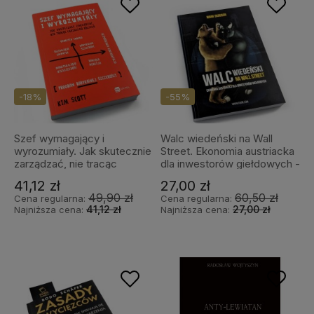
-18%
-55%
Szef wymagający i
Walc wiedeński na Wall
wyrozumiały. Jak skutecznie
Street. Ekonomia austriacka
zarządzać, nie tracąc
dla inwestorów giełdowych -
ludzkiego oblicza - Kim
Mark Skousen
41,12 zł
27,00 zł
Scott
49,90 zł
60,50 zł
Cena regularna:
Cena regularna:
41,12 zł
27,00 zł
Najniższa cena:
Najniższa cena: