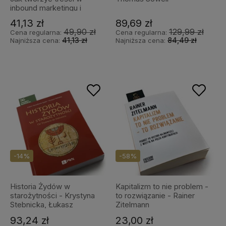
inbound marketingu i
sprzedaży odpowiadające
41,13 zł
89,69 zł
na pytania odbiorców -
49,90 zł
129,99 zł
Cena regularna:
Cena regularna:
Marcus Sheridan
41,13 zł
84,49 zł
Najniższa cena:
Najniższa cena:
-14%
-58%
Historia Żydów w
Kapitalizm to nie problem -
starożytności - Krystyna
to rozwiązanie - Rainer
Stebnicka, Łukasz
Zitelmann
Niesiołowski-Spano
93,24 zł
23,00 zł