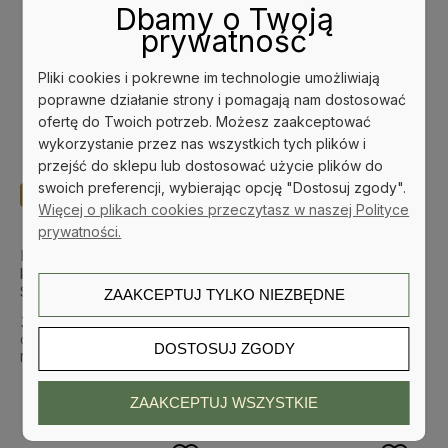
Dbamy o Twoją
prywatność
Pliki cookies i pokrewne im technologie umożliwiają
poprawne działanie strony i pomagają nam dostosować
ofertę do Twoich potrzeb. Możesz zaakceptować
wykorzystanie przez nas wszystkich tych plików i
przejść do sklepu lub dostosować użycie plików do
swoich preferencji, wybierając opcję "Dostosuj zgody".
-31%
-30%
Więcej o plikach cookies przeczytasz w naszej Polityce
prywatności.
Pewnego razu w kawiarni na
SALES HUNTER - Filozofia
końcu świata - John P.
Życiowego Sukcesu - Karol
Strelecky
Froń
ZAAKCEPTUJ TYLKO NIEZBĘDNE
31,05 zł
41,11 zł
45,00 zł
59,00 zł
Cena regularna:
Cena regularna:
DOSTOSUJ ZGODY
29,25 zł
41,11 zł
Najniższa cena:
Najniższa cena:
ZAAKCEPTUJ WSZYSTKIE