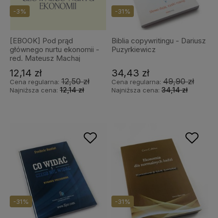
-3%
-31%
[EBOOK] Pod prąd
Biblia copywritingu - Dariusz
głównego nurtu ekonomii -
Puzyrkiewicz
red. Mateusz Machaj
12,14 zł
34,43 zł
12,50 zł
49,90 zł
Cena regularna:
Cena regularna:
12,14 zł
34,14 zł
Najniższa cena:
Najniższa cena:
-31%
-31%