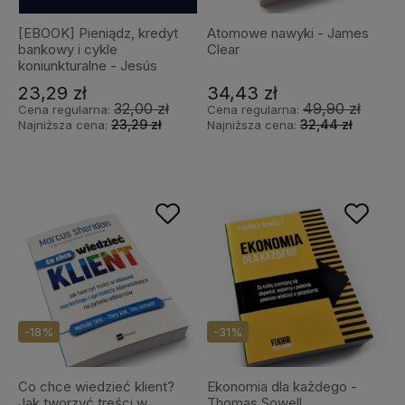
[EBOOK] Pieniądz, kredyt
Atomowe nawyki - James
bankowy i cykle
Clear
koniunkturalne - Jesús
Huerta de Soto
23,29 zł
34,43 zł
32,00 zł
49,90 zł
Cena regularna:
Cena regularna:
23,29 zł
32,44 zł
Najniższa cena:
Najniższa cena:
-18%
-31%
Co chce wiedzieć klient?
Ekonomia dla każdego -
Jak tworzyć treści w
Thomas Sowell