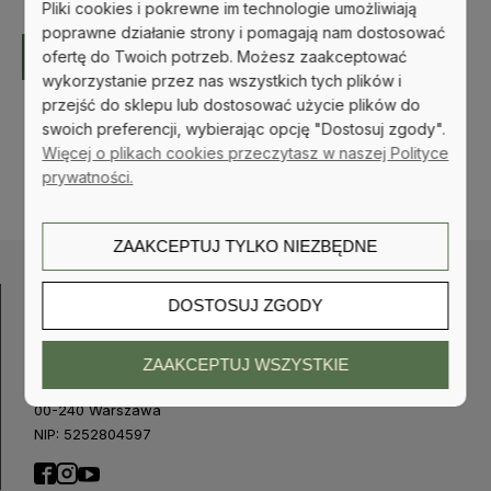
Pliki cookies i pokrewne im technologie umożliwiają
poprawne działanie strony i pomagają nam dostosować
ofertę do Twoich potrzeb. Możesz zaakceptować
WYŚLIJ
wykorzystanie przez nas wszystkich tych plików i
przejść do sklepu lub dostosować użycie plików do
swoich preferencji, wybierając opcję "Dostosuj zgody".
Więcej o plikach cookies przeczytasz w naszej Polityce
prywatności.
ZAAKCEPTUJ TYLKO NIEZBĘDNE
DOSTOSUJ ZGODY
KBooks sp. z o. o.
ZAAKCEPTUJ WSZYSTKIE
Al. Solidarności 68/121
00-240 Warszawa
NIP: 5252804597