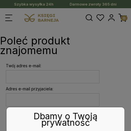
Szybka wysyłka 24h
Darmowe zwroty 365 dni
Poleć produkt
znajomemu
Twój adres e-mail:
Adres e-mail przyjaciela:
Dbamy o Twoją
prywatność