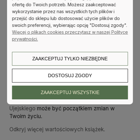
wciąż stoją w miejscu?
ofertę do Twoich potrzeb. Możesz zaakceptować
wykorzystanie przez nas wszystkich tych plików i
"Matematyczny wzór na sukces" to książka
dla
przejść do sklepu lub dostosować użycie plików do
tych, którzy chcą się wyrwać z rutyny, wziąć
swoich preferencji, wybierając opcję "Dostosuj zgody".
stery w swoje ręce i zacząć działać świadomie.
Więcej o plikach cookies przeczytasz w naszej Polityce
prywatności.
Zamiast liczyć na szczęście, dowiedz się, jak
wykorzystać konkretne narzędzia i strategie,
które sprawią, że Twoje cele staną się
ZAAKCEPTUJ TYLKO NIEZBĘDNE
rzeczywistością.
DOSTOSUJ ZGODY
Jesteś gotów przestać marzyć, a zacząć
działać?
ZAAKCEPTUJ WSZYSTKIE
"Matematyczny wzór na sukces" Marcina
Ujejskiego
może być początkiem zmian w
Twoim życiu.
Odkryj więcej wartościowych książek.