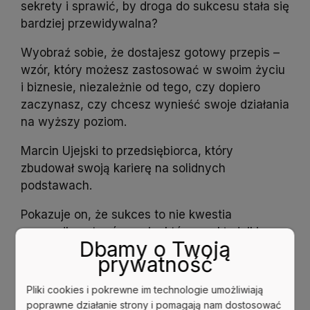
sekrety i sprawić, by droga do sukcesu stała się
bardziej przewidywalna?
Wyobraź sobie, że dostajesz gotowy przepis –
wzór, który możesz zastosować w swoim życiu
i biznesie, niezależnie od tego, czy dopiero
zaczynasz, czy chcesz wynieść swoje działania
na wyższy poziom.
Marcin Ujejski to przedsiębiorca, który
zbudował swoją karierę na solidnych
podstawach.
Pokazuje on, że sukces to nie kwestia
przypadku – to równanie, którego składniki są
Dbamy o Twoją
nam znane.
prywatność
Czy jesteś gotowy, aby poznać je i wreszcie
Pliki cookies i pokrewne im technologie umożliwiają
zrozumieć, dlaczego niektórym się udaje, a inni
poprawne działanie strony i pomagają nam dostosować