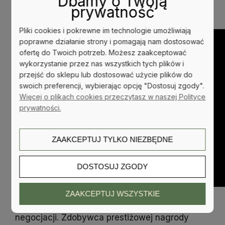
Dbamy o Twoją
zaoszczędziłeś/zarobiłeś pieniędzy poprzez
prywatność
umiejętność negocjacji?
Pliki cookies i pokrewne im technologie umożliwiają
poprawne działanie strony i pomagają nam dostosować
ofertę do Twoich potrzeb. Możesz zaakceptować
wykorzystanie przez nas wszystkich tych plików i
przejść do sklepu lub dostosować użycie plików do
swoich preferencji, wybierając opcję "Dostosuj zgody".
Więcej o plikach cookies przeczytasz w naszej Polityce
prywatności.
ZAAKCEPTUJ TYLKO NIEZBĘDNE
DOSTOSUJ ZGODY
ZAAKCEPTUJ WSZYSTKIE
Wojtek Woźniczka - autor, inwestor, trener
negocjacji. Zdobywca prestiżowej nagrody