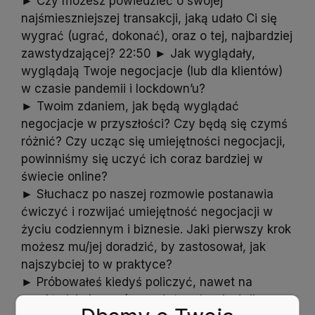
► Czy możesz powiedzieć o swojej
najśmieszniejszej transakcji, jaką udało Ci się
wygrać (ugrać, dokonać), oraz o tej, najbardziej
zawstydzającej? 22:50 ► Jak wyglądały,
wyglądają Twoje negocjacje (lub dla klientów)
w czasie pandemii i lockdown’u?
► Twoim zdaniem, jak będą wyglądać
negocjacje w przyszłości? Czy będą się czymś
różnić? Czy ucząc się umiejętności negocjacji,
powinniśmy się uczyć ich coraz bardziej w
świecie online?
► Słuchacz po naszej rozmowie postanawia
ćwiczyć i rozwijać umiejętność negocjacji w
życiu codziennym i biznesie. Jaki pierwszy krok
możesz mu/jej doradzić, by zastosował, jak
najszybciej to w praktyce?
► Próbowałeś kiedyś policzyć, nawet na
przykładzie kupna/sprzedaży mieszkań, ile