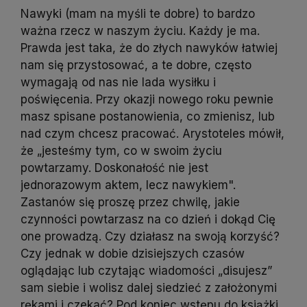
Nawyki (mam na myśli te dobre) to bardzo
ważna rzecz w naszym życiu. Każdy je ma.
Prawda jest taka, że do złych nawyków łatwiej
nam się przystosować, a te dobre, często
wymagają od nas nie lada wysiłku i
poświęcenia. Przy okazji nowego roku pewnie
masz spisane postanowienia, co zmienisz, lub
nad czym chcesz pracować. Arystoteles mówił,
że „jesteśmy tym, co w swoim życiu
powtarzamy. Doskonałość nie jest
jednorazowym aktem, lecz nawykiem".
Zastanów się proszę przez chwilę, jakie
czynności powtarzasz na co dzień i dokąd Cię
one prowadzą. Czy działasz na swoją korzyść?
Czy jednak w dobie dzisiejszych czasów
oglądając lub czytając wiadomości „disujesz”
sam siebie i wolisz dalej siedzieć z założonymi
rękami i czekać? Pod koniec wstępu do książki