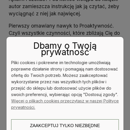
autor zamieszcza instrukcję jak ją czytać, żeby
wyciągnąć z niej jak najwięcej.
Pierwszy omawiany nawyk to Proaktywność.
Czyli wszystkie czynności, które zbliżają Cię do
osiągnięcia wyznaczonych celów. Żyjąc
Dbamy o Twoją
proaktywnie rozwijasz się, innymi słowy
prywatność
mówiąc, pracujesz w ogrodzie swoich marzeń.
Działasz wyłącznie w kręgu rzeczy, na które
Pliki cookies i pokrewne im technologie umożliwiają
poprawne działanie strony i pomagają nam dostosować
masz wpływ. Nie zaprzątasz sobie głowy
ofertę do Twoich potrzeb. Możesz zaakceptować
sprawami, które są niezależne od Ciebie.
wykorzystanie przez nas wszystkich tych plików i
Możesz zacząć żyć proaktywnie np. poprzez
przejść do sklepu lub dostosować użycie plików do
zaprzestanie narzekania i użalania się nad sobą.
swoich preferencji, wybierając opcję "Dostosuj zgody".
Więcej o plikach cookies przeczytasz w naszej Polityce
Kolejnym omawianym nawykiem jest
prywatności.
zaczynanie z wizją końca. Gdy miałem jeszcze
lat naście lub dwadzieścia krążyła anegdota,
„jeśli każdy pomysł wydaje ci się genialny, to
ZAAKCEPTUJ TYLKO NIEZBĘDNE