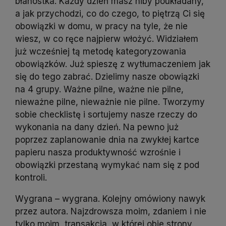
błahostka. Każdy dzień masz niby poukładany,
a jak przychodzi, co do czego, to piętrzą Ci się
obowiązki w domu, w pracy na tyle, że nie
wiesz, w co ręce najpierw włożyć. Widziałem
już wcześniej tą metodę kategoryzowania
obowiązków. Już spieszę z wytłumaczeniem jak
się do tego zabrać. Dzielimy nasze obowiązki
na 4 grupy. Ważne pilne, ważne nie pilne,
nieważne pilne, nieważnie nie pilne. Tworzymy
sobie checklistę i sortujemy nasze rzeczy do
wykonania na dany dzień. Na pewno już
poprzez zaplanowanie dnia na zwykłej kartce
papieru nasza produktywność wzrośnie i
obowiązki przestaną wymykać nam się z pod
kontroli.
Wygrana – wygrana. Kolejny omówiony nawyk
przez autora. Najzdrowsza moim, zdaniem i nie
tylko moim, transakcja, w której obie strony